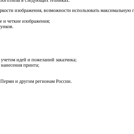
 логотипы в следующих техниках:
яркости изображения, возможности использовать максимальную п
е и четкие изображения;
сунков.
с учетом идей и пожеланий заказчика;
 нанесения принта;
о Перми и другим регионам России.