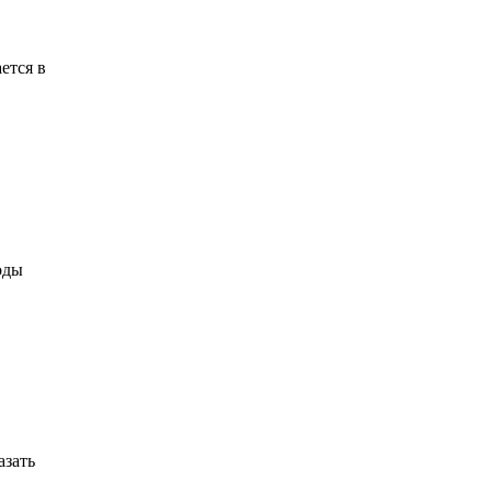
ется в
оды
азать