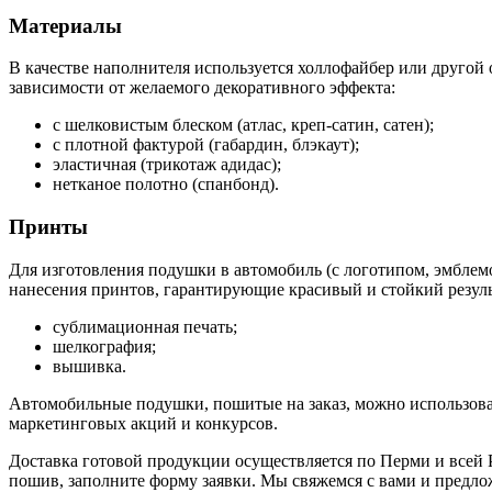
Материалы
В качестве наполнителя используется холлофайбер или другой 
зависимости от желаемого декоративного эффекта:
с шелковистым блеском (атлас, креп-сатин, сатен);
с плотной фактурой (габардин, блэкаут);
эластичная (трикотаж адидас);
нетканое полотно (спанбонд).
Принты
Для изготовления подушки в автомобиль (с логотипом, эмбле
нанесения принтов, гарантирующие красивый и стойкий резуль
сублимационная печать;
шелкография;
вышивка.
Автомобильные подушки, пошитые на заказ, можно использова
маркетинговых акций и конкурсов.
Доставка готовой продукции осуществляется по Перми и всей Р
пошив, заполните форму заявки. Мы свяжемся с вами и предло