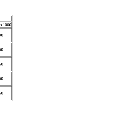
о 1000
90
50
50
50
50