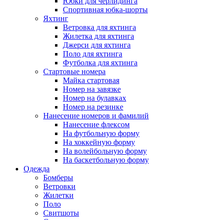
Юбки для черлидинга
Спортивная юбка-шорты
Яхтинг
Ветровка для яхтинга
Жилетка для яхтинга
Джерси для яхтинга
Поло для яхтинга
Футболка для яхтинга
Стартовые номера
Майка стартовая
Номер на завязке
Номер на булавках
Номер на резинке
Нанесение номеров и фамилий
Нанесение флексом
На футбольную форму
На хоккейную форму
На волейбольную форму
На баскетбольную форму
Одежда
Бомберы
Ветровки
Жилетки
Поло
Свитшоты