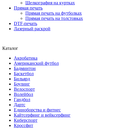
Шелкография на куртках
Прямая печать
Прямая печать на футболках
Прямая печать на толстовках
DTF-печать
Лазерный раскрой
Каталог
Акробатика
Американский футбол
Бадминтон
Баскетбол
Бильярд
Боулинг
Велоспорт
Волейбол
Гандбол
Дартс
Единоборства и фитнес
Кайтсерфинг и вейксерфинг
Киберспорт
Кроссфит