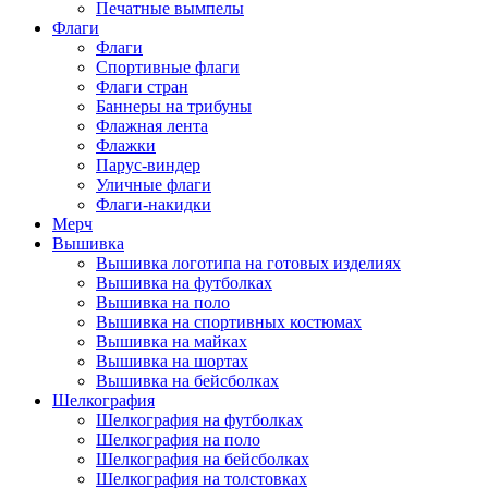
Печатные вымпелы
Флаги
Флаги
Спортивные флаги
Флаги стран
Баннеры на трибуны
Флажная лента
Флажки
Парус-виндер
Уличные флаги
Флаги-накидки
Мерч
Вышивка
Вышивка логотипа на готовых изделиях
Вышивка на футболках
Вышивка на поло
Вышивка на спортивных костюмах
Вышивка на майках
Вышивка на шортах
Вышивка на бейсболках
Шелкография
Шелкография на футболках
Шелкография на поло
Шелкография на бейсболках
Шелкография на толстовках