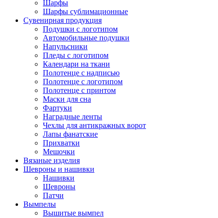
Шарфы
Шарфы сублимационные
Сувенирная продукция
Подушки с логотипом
Автомобильные подушки
Напульсники
Пледы с логотипом
Календари на ткани
Полотенце с надписью
Полотенце с логотипом
Полотенце с принтом
Маски для сна
Фартуки
Наградные ленты
Чехлы для антикражных ворот
Лапы фанатские
Прихватки
Мешочки
Вязаные изделия
Шевроны и нашивки
Нашивки
Шевроны
Патчи
Вымпелы
Вышитые вымпел