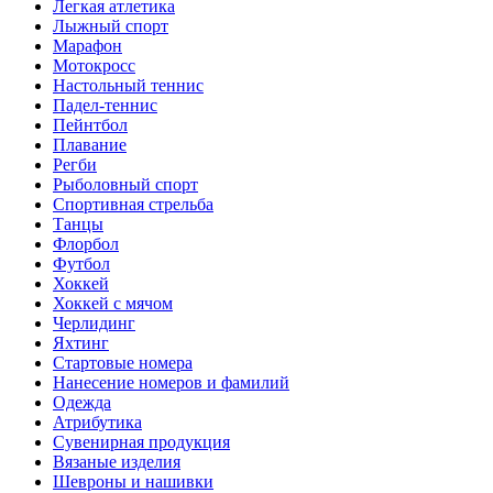
Легкая атлетика
Лыжный спорт
Марафон
Мотокросс
Настольный теннис
Падел-теннис
Пейнтбол
Плавание
Регби
Рыболовный спорт
Спортивная стрельба
Танцы
Флорбол
Футбол
Хоккей
Хоккей с мячом
Черлидинг
Яхтинг
Стартовые номера
Нанесение номеров и фамилий
Одежда
Атрибутика
Сувенирная продукция
Вязаные изделия
Шевроны и нашивки