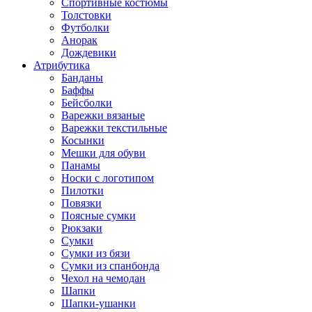
Спортивные костюмы
Толстовки
Футболки
Анорак
Дождевики
Атрибутика
Банданы
Баффы
Бейсболки
Варежки вязаные
Варежки текстильные
Косынки
Мешки для обуви
Панамы
Носки с логотипом
Пилотки
Повязки
Поясные сумки
Рюкзаки
Сумки
Сумки из бязи
Сумки из спанбонда
Чехол на чемодан
Шапки
Шапки-ушанки