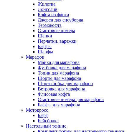
Жилетка
Лонгслив
Кофта из флиса
Джерси для сноуборда
Термокофта
Стартовые номера
Шапки
Перчатки, варежки
Баффы
Шарфы
Марафон
Майка для марафона
Футболка для марафона
Топик для марафона
Шорты для марафона
Шорты-юбка для марафона
Ветровка для марафона
Флисовая кофта
Стартовые номера для марафона
Баффы для марафона
Мотокросс
Бафф
Бейсболка
Настольный теннис
Комплект формы для настольного тенниса