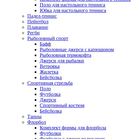
Поло для настольного тенниса
Юбка для настольного тенниса
Падел-теннис
Пейнтбол
Плавание
Регби
Рыболовный спорт
Бафф
Рыболовные джерси с капюшоном
Рыболовная термокофта
Джерси для рыбалки
Ветровка
Жилетка
Бейсболка
Спортивная стрельба
Поло
Футболка
Джерси
Спортивный костюм
Бейсболка
Танцы
Флорбол
Комплект формы для флорбола
Футболки
Футболки с длинным рукавом