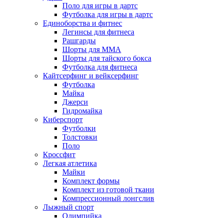
Поло для игры в дартс
Футболка для игры в дартс
Единоборства и фитнес
Легинсы для фитнеса
Рашгарды
Шорты для MMA
Шорты для тайского бокса
Футболка для фитнеса
Кайтсерфинг и вейксерфинг
Футболка
Майка
Джерси
Гидромайка
Киберспорт
Футболки
Толстовки
Поло
Кроссфит
Легкая атлетика
Майки
Комплект формы
Комплект из готовой ткани
Компрессионный лонгслив
Лыжный спорт
Олимпийка