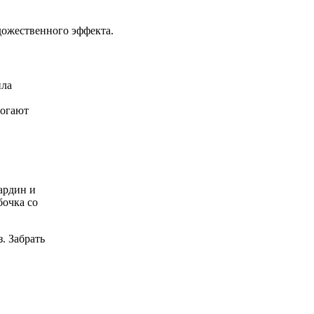
дожественного эффекта.
ила
могают
ардин и
бочка со
. Забрать