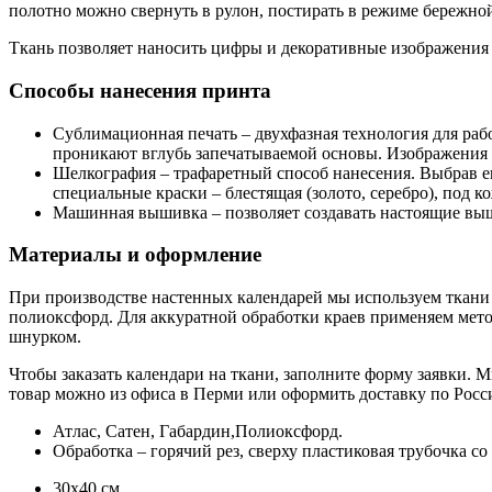
полотно можно свернуть в рулон, постирать в режиме бережно
Ткань позволяет наносить цифры и декоративные изображения
Способы нанесения принта
Сублимационная печать – двухфазная технология для раб
проникают вглубь запечатываемой основы. Изображения
Шелкография – трафаретный способ нанесения. Выбрав ег
специальные краски – блестящая (золото, серебро), под ко
Машинная вышивка – позволяет создавать настоящие вы
Материалы и оформление
При производстве настенных календарей мы используем ткани с
полиоксфорд. Для аккуратной обработки краев применяем метод
шнурком.
Чтобы заказать календари на ткани, заполните форму заявки. Мы
товар можно из офиса в Перми или оформить доставку по Росс
Атлас, Сатен, Габардин,Полиоксфорд.
Обработка – горячий рез, сверху пластиковая трубочка с
30х40 см.