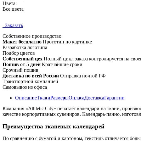
Цвета:
Все цвета
Заказать
Собственное
производство
Макет бесплатно
Прототип по картинке
Разработка логотипа
Подбор цветов
Собственный цех
Полный цикл заказа контролируется на свое
Пошив от 5 дней
Кратчайшие сроки
Срочный пошив
Доставка по всей России
Отправка почтой РФ
Транспортной компанией
Самовывоз из офиса
Описание
Ткани
Размеры
Оплата
Доставка
Гарантии
Компания «Athletic City» печатает календари на ткани, прои
качестве корпоративных сувениров. Календарь-панно, изготовл
Преимущества тканевых календарей
По сравнению с бумагой и картоном, текстиль отличается боль