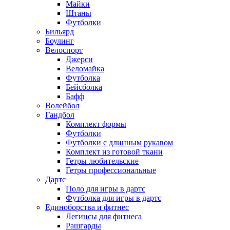
Майки
Штаны
Футболки
Бильярд
Боулинг
Велоспорт
Джерси
Веломайка
Футболка
Бейсболка
Бафф
Волейбол
Гандбол
Комплект формы
Футболки
Футболки с длинным рукавом
Комплект из готовой ткани
Гетры любительские
Гетры профессиональные
Дартс
Поло для игры в дартс
Футболка для игры в дартс
Единоборства и фитнес
Легинсы для фитнеса
Рашгарды