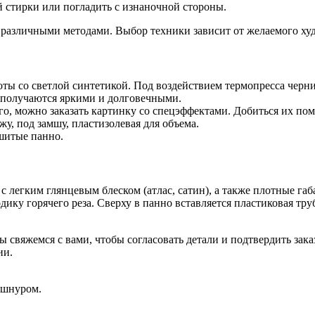
й стирки или погладить с изнаночной стороны.
 различными методами. Выбор техники зависит от желаемого ху
оты со светлой синтетикой. Под воздействием термопресса черн
 получаются яркими и долговечными.
о, можно заказать картинку со спецэффектами. Добиться их по
жу, под замшу, пластизолевая для объема.
шитые панно.
 легким глянцевым блеском (атлас, сатин), а также плотные габ
ику горячего реза. Сверху в панно вставляется пластиковая тру
 свяжемся с вами, чтобы согласовать детали и подтвердить заказ
ии.
о шнуром.