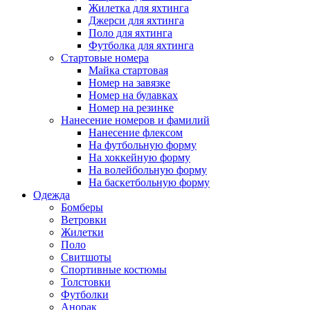
Жилетка для яхтинга
Джерси для яхтинга
Поло для яхтинга
Футболка для яхтинга
Стартовые номера
Майка стартовая
Номер на завязке
Номер на булавках
Номер на резинке
Нанесение номеров и фамилий
Нанесение флексом
На футбольную форму
На хоккейную форму
На волейбольную форму
На баскетбольную форму
Одежда
Бомберы
Ветровки
Жилетки
Поло
Свитшоты
Спортивные костюмы
Толстовки
Футболки
Анорак