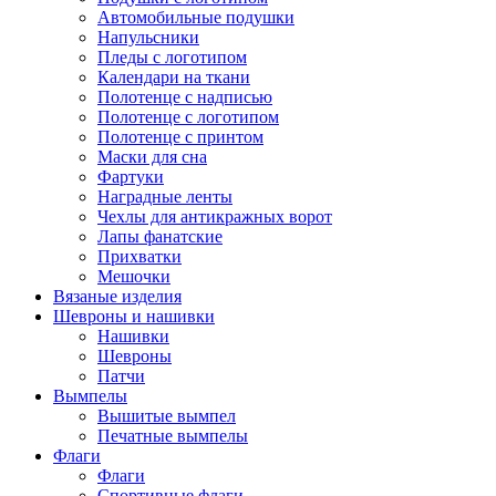
Автомобильные подушки
Напульсники
Пледы с логотипом
Календари на ткани
Полотенце с надписью
Полотенце с логотипом
Полотенце с принтом
Маски для сна
Фартуки
Наградные ленты
Чехлы для антикражных ворот
Лапы фанатские
Прихватки
Мешочки
Вязаные изделия
Шевроны и нашивки
Нашивки
Шевроны
Патчи
Вымпелы
Вышитые вымпел
Печатные вымпелы
Флаги
Флаги
Спортивные флаги