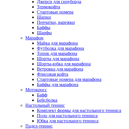
Джерси для сноуборда
Термокофта
Стартовые номера
Шапки
Перчатки, варежки
Баффы
Шарфы
Марафон
Майка для марафона
Футболка для марафона
Топик для марафона
Шорты для марафона
Шорты-юбка для марафона
Ветровка для марафона
Флисовая кофта
Стартовые номера для марафона
Баффы для марафона
Мотокросс
Бафф
Бейсболка
Настольный теннис
Комплект формы для настольного тенниса
Поло для настольного тенниса
Юбка для настольного тенниса
Падел-теннис