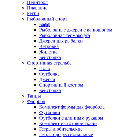
Пейнтбол
Плавание
Регби
Рыболовный спорт
Бафф
Рыболовные джерси с капюшоном
Рыболовная термокофта
Джерси для рыбалки
Ветровка
Жилетка
Бейсболка
Спортивная стрельба
Поло
Футболка
Джерси
Спортивный костюм
Бейсболка
Танцы
Флорбол
Комплект формы для флорбола
Футболки
Футболки с длинным рукавом
Комплект из готовой ткани
Гетры любительские
Гетры профессиональные