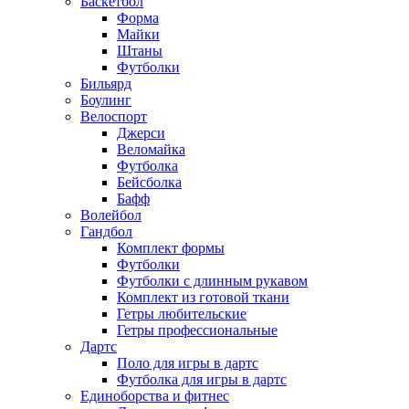
Баскетбол
Форма
Майки
Штаны
Футболки
Бильярд
Боулинг
Велоспорт
Джерси
Веломайка
Футболка
Бейсболка
Бафф
Волейбол
Гандбол
Комплект формы
Футболки
Футболки с длинным рукавом
Комплект из готовой ткани
Гетры любительские
Гетры профессиональные
Дартс
Поло для игры в дартс
Футболка для игры в дартс
Единоборства и фитнес