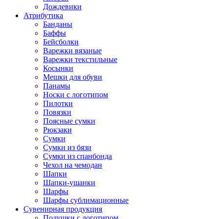
Дождевики
Атрибутика
Банданы
Баффы
Бейсболки
Варежки вязаные
Варежки текстильные
Косынки
Мешки для обуви
Панамы
Носки с логотипом
Пилотки
Повязки
Поясные сумки
Рюкзаки
Сумки
Сумки из бязи
Сумки из спанбонда
Чехол на чемодан
Шапки
Шапки-ушанки
Шарфы
Шарфы сублимационные
Сувенирная продукция
Подушки с логотипом