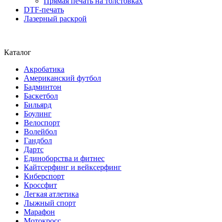
Прямая печать на толстовках
DTF-печать
Лазерный раскрой
Каталог
Акробатика
Американский футбол
Бадминтон
Баскетбол
Бильярд
Боулинг
Велоспорт
Волейбол
Гандбол
Дартс
Единоборства и фитнес
Кайтсерфинг и вейксерфинг
Киберспорт
Кроссфит
Легкая атлетика
Лыжный спорт
Марафон
Мотокросс