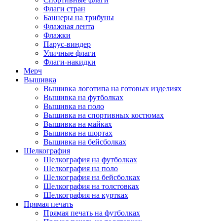
Флаги стран
Баннеры на трибуны
Флажная лента
Флажки
Парус-виндер
Уличные флаги
Флаги-накидки
Мерч
Вышивка
Вышивка логотипа на готовых изделиях
Вышивка на футболках
Вышивка на поло
Вышивка на спортивных костюмах
Вышивка на майках
Вышивка на шортах
Вышивка на бейсболках
Шелкография
Шелкография на футболках
Шелкография на поло
Шелкография на бейсболках
Шелкография на толстовках
Шелкография на куртках
Прямая печать
Прямая печать на футболках