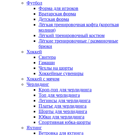
Футбол
Форма для игроков
Вратарская форма
Детская форма
Лёгкая тренировочная кофта (короткая
молния)
Лёгкий тренировочный костюм
Лёгкие тренировочные / разминочные
брюки
Хоккей
Свитера
Гамаши
Чехлы на шорты
Хоккейные сувениры
Хоккей с мячом
Черлидинг
Кроп-топ для черлидинга
Топ для черлидинга
Легинсы для черлидинга
Платье для черлидинга
Шорты для черлидинга
Юбки для черлидинга
Спортивная юбка-шорты
Яхтинг
Ветровка для яхтинга