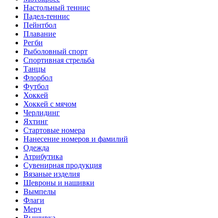
Настольный теннис
Падел-теннис
Пейнтбол
Плавание
Регби
Рыболовный спорт
Спортивная стрельба
Танцы
Флорбол
Футбол
Хоккей
Хоккей с мячом
Черлидинг
Яхтинг
Стартовые номера
Нанесение номеров и фамилий
Одежда
Атрибутика
Сувенирная продукция
Вязаные изделия
Шевроны и нашивки
Вымпелы
Флаги
Мерч
Вышивка