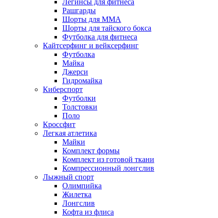
Легинсы для фитнеса
Рашгарды
Шорты для MMA
Шорты для тайского бокса
Футболка для фитнеса
Кайтсерфинг и вейксерфинг
Футболка
Майка
Джерси
Гидромайка
Киберспорт
Футболки
Толстовки
Поло
Кроссфит
Легкая атлетика
Майки
Комплект формы
Комплект из готовой ткани
Компрессионный лонгслив
Лыжный спорт
Олимпийка
Жилетка
Лонгслив
Кофта из флиса