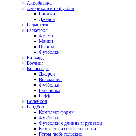
Акробатика
Американский футбол
Бриджи
Джерси
Бадминтон
Баскетбол
Форма
Майки
Штаны
Футболки
Бильярд
Боулинг
Велоспорт
Джерси
Веломайка
Футболка
Бейсболка
Бафф
Волейбол
Гандбол
Комплект формы
Футболки
Футболки с длинным рукавом
Комплект из готовой ткани
Гетры любительские