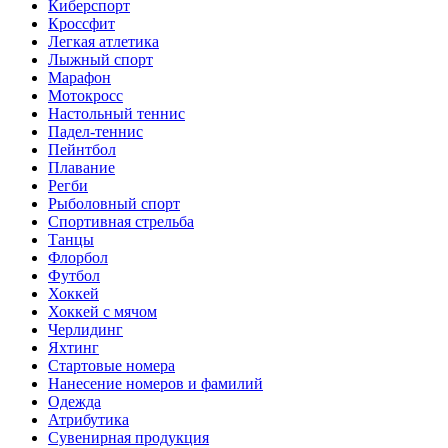
Киберспорт
Кроссфит
Легкая атлетика
Лыжный спорт
Марафон
Мотокросс
Настольный теннис
Падел-теннис
Пейнтбол
Плавание
Регби
Рыболовный спорт
Спортивная стрельба
Танцы
Флорбол
Футбол
Хоккей
Хоккей с мячом
Черлидинг
Яхтинг
Стартовые номера
Нанесение номеров и фамилий
Одежда
Атрибутика
Сувенирная продукция