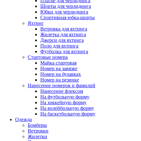
Платье для черлидинга
Шорты для черлидинга
Юбки для черлидинга
Спортивная юбка-шорты
Яхтинг
Ветровка для яхтинга
Жилетка для яхтинга
Джерси для яхтинга
Поло для яхтинга
Футболка для яхтинга
Стартовые номера
Майка стартовая
Номер на завязке
Номер на булавках
Номер на резинке
Нанесение номеров и фамилий
Нанесение флексом
На футбольную форму
На хоккейную форму
На волейбольную форму
На баскетбольную форму
Одежда
Бомберы
Ветровки
Жилетки