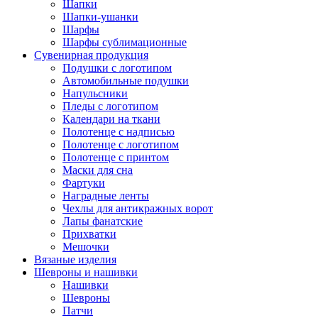
Шапки
Шапки-ушанки
Шарфы
Шарфы сублимационные
Сувенирная продукция
Подушки с логотипом
Автомобильные подушки
Напульсники
Пледы с логотипом
Календари на ткани
Полотенце с надписью
Полотенце с логотипом
Полотенце с принтом
Маски для сна
Фартуки
Наградные ленты
Чехлы для антикражных ворот
Лапы фанатские
Прихватки
Мешочки
Вязаные изделия
Шевроны и нашивки
Нашивки
Шевроны
Патчи