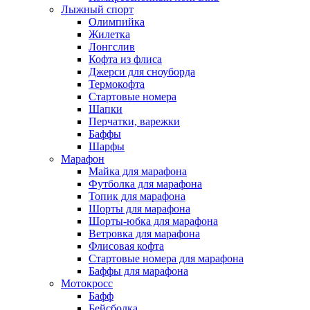
Лыжный спорт
Олимпийка
Жилетка
Лонгслив
Кофта из флиса
Джерси для сноуборда
Термокофта
Стартовые номера
Шапки
Перчатки, варежки
Баффы
Шарфы
Марафон
Майка для марафона
Футболка для марафона
Топик для марафона
Шорты для марафона
Шорты-юбка для марафона
Ветровка для марафона
Флисовая кофта
Стартовые номера для марафона
Баффы для марафона
Мотокросс
Бафф
Бейсболка