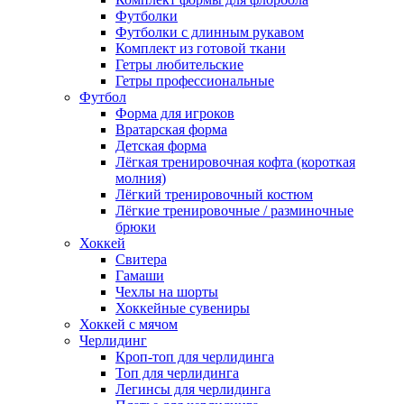
Футболки
Футболки с длинным рукавом
Комплект из готовой ткани
Гетры любительские
Гетры профессиональные
Футбол
Форма для игроков
Вратарская форма
Детская форма
Лёгкая тренировочная кофта (короткая
молния)
Лёгкий тренировочный костюм
Лёгкие тренировочные / разминочные
брюки
Хоккей
Свитера
Гамаши
Чехлы на шорты
Хоккейные сувениры
Хоккей с мячом
Черлидинг
Кроп-топ для черлидинга
Топ для черлидинга
Легинсы для черлидинга