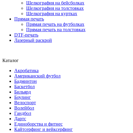
Шелкография на бейсболках
Шелкография на толстовках
Шелкография на куртках
Прямая печать
Прямая печать на футболках
Прямая печать на толстовках
DTF-печать
Лазерный раскрой
Каталог
Акробатика
Американский футбол
Бадминтон
Баскетбол
Бильярд
Боулинг
Велоспорт
Волейбол
Гандбол
Дартс
Единоборства и фитнес
Кайтсерфинг и вейксерфинг