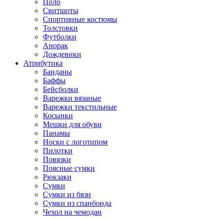
Поло
Свитшоты
Спортивные костюмы
Толстовки
Футболки
Анорак
Дождевики
Атрибутика
Банданы
Баффы
Бейсболки
Варежки вязаные
Варежки текстильные
Косынки
Мешки для обуви
Панамы
Носки с логотипом
Пилотки
Повязки
Поясные сумки
Рюкзаки
Сумки
Сумки из бязи
Сумки из спанбонда
Чехол на чемодан