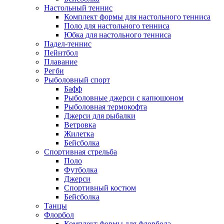
Настольный теннис
Комплект формы для настольного тенниса
Поло для настольного тенниса
Юбка для настольного тенниса
Падел-теннис
Пейнтбол
Плавание
Регби
Рыболовный спорт
Бафф
Рыболовные джерси с капюшоном
Рыболовная термокофта
Джерси для рыбалки
Ветровка
Жилетка
Бейсболка
Спортивная стрельба
Поло
Футболка
Джерси
Спортивный костюм
Бейсболка
Танцы
Флорбол
Комплект формы для флорбола