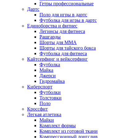
Гетры профессиональные
Дартс
Поло для игры в дартс
Футболка для игры в дартс
Единоборства и фитнес
Легинсы для фитнеса
Рашгарды
Шорты для MMA
Шорты для тайского бокса
Футболка для фитнеса
Кайтсерфинг и вейксерфинг
Футболка
Майка
Джерси
Гидромайка
Киберспорт
Футболки
Толстовки
Поло
Кроссфит
Легкая атлетика
Майки
Комплект формы
Комплект из готовой ткани
Компрессионный лонгслив