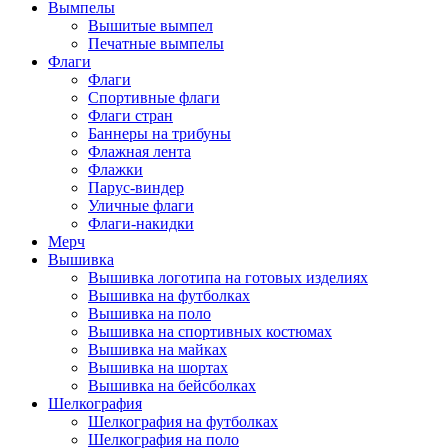
Вымпелы
Вышитые вымпел
Печатные вымпелы
Флаги
Флаги
Спортивные флаги
Флаги стран
Баннеры на трибуны
Флажная лента
Флажки
Парус-виндер
Уличные флаги
Флаги-накидки
Мерч
Вышивка
Вышивка логотипа на готовых изделиях
Вышивка на футболках
Вышивка на поло
Вышивка на спортивных костюмах
Вышивка на майках
Вышивка на шортах
Вышивка на бейсболках
Шелкография
Шелкография на футболках
Шелкография на поло