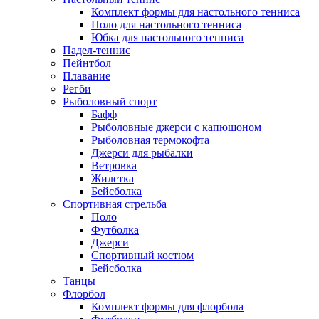
Комплект формы для настольного тенниса
Поло для настольного тенниса
Юбка для настольного тенниса
Падел-теннис
Пейнтбол
Плавание
Регби
Рыболовный спорт
Бафф
Рыболовные джерси с капюшоном
Рыболовная термокофта
Джерси для рыбалки
Ветровка
Жилетка
Бейсболка
Спортивная стрельба
Поло
Футболка
Джерси
Спортивный костюм
Бейсболка
Танцы
Флорбол
Комплект формы для флорбола