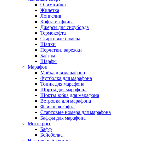
Олимпийка
Жилетка
Лонгслив
Кофта из флиса
Джерси для сноуборда
Термокофта
Стартовые номера
Шапки
Перчатки, варежки
Баффы
Шарфы
Марафон
Майка для марафона
Футболка для марафона
Топик для марафона
Шорты для марафона
Шорты-юбка для марафона
Ветровка для марафона
Флисовая кофта
Стартовые номера для марафона
Баффы для марафона
Мотокросс
Бафф
Бейсболка
Настольный теннис