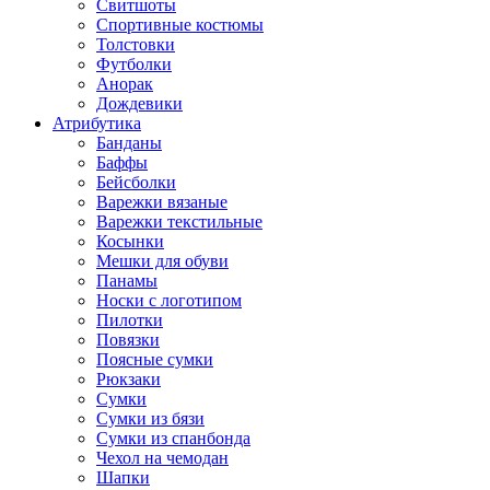
Свитшоты
Спортивные костюмы
Толстовки
Футболки
Анорак
Дождевики
Атрибутика
Банданы
Баффы
Бейсболки
Варежки вязаные
Варежки текстильные
Косынки
Мешки для обуви
Панамы
Носки с логотипом
Пилотки
Повязки
Поясные сумки
Рюкзаки
Сумки
Сумки из бязи
Сумки из спанбонда
Чехол на чемодан
Шапки