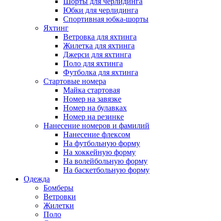
Шорты для черлидинга
Юбки для черлидинга
Спортивная юбка-шорты
Яхтинг
Ветровка для яхтинга
Жилетка для яхтинга
Джерси для яхтинга
Поло для яхтинга
Футболка для яхтинга
Стартовые номера
Майка стартовая
Номер на завязке
Номер на булавках
Номер на резинке
Нанесение номеров и фамилий
Нанесение флексом
На футбольную форму
На хоккейную форму
На волейбольную форму
На баскетбольную форму
Одежда
Бомберы
Ветровки
Жилетки
Поло