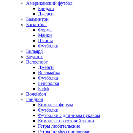
Американский футбол
Бриджи
Джерси
Бадминтон
Баскетбол
Форма
Майки
Штаны
Футболки
Бильярд
Боулинг
Велоспорт
Джерси
Веломайка
Футболка
Бейсболка
Бафф
Волейбол
Гандбол
Комплект формы
Футболки
Футболки с длинным рукавом
Комплект из готовой ткани
Гетры любительские
Гетры профессиональные