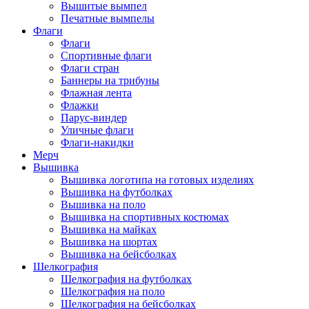
Вышитые вымпел
Печатные вымпелы
Флаги
Флаги
Спортивные флаги
Флаги стран
Баннеры на трибуны
Флажная лента
Флажки
Парус-виндер
Уличные флаги
Флаги-накидки
Мерч
Вышивка
Вышивка логотипа на готовых изделиях
Вышивка на футболках
Вышивка на поло
Вышивка на спортивных костюмах
Вышивка на майках
Вышивка на шортах
Вышивка на бейсболках
Шелкография
Шелкография на футболках
Шелкография на поло
Шелкография на бейсболках