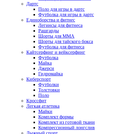
Дартс
Поло для игры в дартс
Футболка для игры в дартс
Единоборства и фитнес
Легинсы для фитнеса
Рашгарды
Шорты для MMA
Шорты для тайского бокса
Футболка для фитнеса
Кайтсерфинг и вейксерфинг
Футболка
Майка
Джерси
Гидромайка
Киберспорт
Футболки
Толстовки
Поло
Кроссфит
Легкая атлетика
Майки
Комплект формы
Комплект из готовой ткани
Компрессионный лонгслив
Лыжный спорт