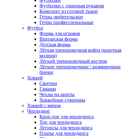
Футболки
Футболки с длинным рукавом
Комплект из готовой ткани
Гетры любительские
Гетры профессиональные
Футбол
Форма для игроков
Вратарская форма
Детская форма
Лёгкая тренировочная кофта (короткая
молния)
Лёгкий тренировочный костюм
Лёгкие тренировочные / разминочные
брюки
Хоккей
Свитера
Гамаши
Чехлы на шорты
Хоккейные сувениры
Хоккей с мячом
Черлидинг
Кроп-топ для черлидинга
Топ для черлидинга
Легинсы для черлидинга
Платье для черлидинга