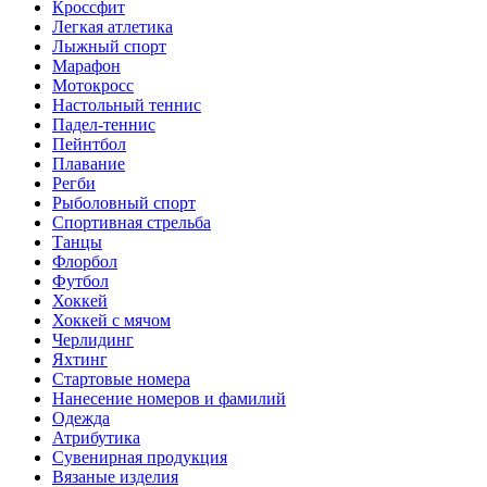
Кроссфит
Легкая атлетика
Лыжный спорт
Марафон
Мотокросс
Настольный теннис
Падел-теннис
Пейнтбол
Плавание
Регби
Рыболовный спорт
Спортивная стрельба
Танцы
Флорбол
Футбол
Хоккей
Хоккей с мячом
Черлидинг
Яхтинг
Стартовые номера
Нанесение номеров и фамилий
Одежда
Атрибутика
Сувенирная продукция
Вязаные изделия