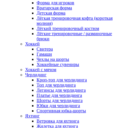
Форма для игроков
Вратарская форма
Детская форма
Лёгкая тренировочная кофта (короткая
молния)
Лёгкий тренировочный костюм
Лёгкие тренировочные / разминочные
брюки
Хоккей
Свитера
Гамаши
Чехлы на шорты
Хоккейные сувениры
Хоккей с мячом
Черлидинг
Кроп-топ для черлидинга
Топ для черлидинга
Легинсы для черлидинга
Платье для черлидинга
Шорты для черлидинга
Юбки для черлидинга
Спортивная юбка-шорты
Яхтинг
Ветровка для яхтинга
Жилетка для яхтинга