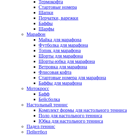
Термокофта
Стартовые номера
Шапки
Перчатки, варежки
Баффы
Шарфы
Марафон
Майка для марафона
Футболка для марафона
Топик для марафона
Шорты для марафона
Шорты-юбка для марафона
Ветровка для марафона
Флисовая кофта
Стартовые номера для марафона
Баффы для марафона
Мотокросс
Бафф
Бейсболка
Настольный теннис
Комплект формы для настольного тенниса
Поло для настольного тенниса
Юбка для настольного тенниса
Падел-теннис
Пейнтбол