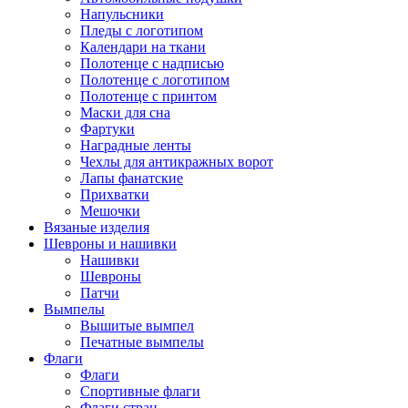
Напульсники
Пледы с логотипом
Календари на ткани
Полотенце с надписью
Полотенце с логотипом
Полотенце с принтом
Маски для сна
Фартуки
Наградные ленты
Чехлы для антикражных ворот
Лапы фанатские
Прихватки
Мешочки
Вязаные изделия
Шевроны и нашивки
Нашивки
Шевроны
Патчи
Вымпелы
Вышитые вымпел
Печатные вымпелы
Флаги
Флаги
Спортивные флаги
Флаги стран