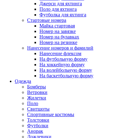
Джерси для яхтинга
Поло для яхтинга
Футболка для яхтинга
Стартовые номера
Майка стартовая
Номер на завязке
Номер на булавках
Номер на резинке
Нанесение номеров и фамилий
Нанесение флексом
На футбольную форму
На хоккейную форму
На волейбольную форму
На баскетбольную форму
Одежда
Бомберы
Ветровки
Жилетки
Поло
Свитшоты
Спортивные костюмы
Толстовки
Футболки
Анорак
Дождевики