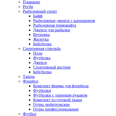
Плавание
Регби
Рыболовный спорт
Бафф
Рыболовные джерси с капюшоном
Рыболовная термокофта
Джерси для рыбалки
Ветровка
Жилетка
Бейсболка
Спортивная стрельба
Поло
Футболка
Джерси
Спортивный костюм
Бейсболка
Танцы
Флорбол
Комплект формы для флорбола
Футболки
Футболки с длинным рукавом
Комплект из готовой ткани
Гетры любительские
Гетры профессиональные
Футбол