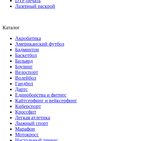
DTF-печать
Лазерный раскрой
Каталог
Акробатика
Американский футбол
Бадминтон
Баскетбол
Бильярд
Боулинг
Велоспорт
Волейбол
Гандбол
Дартс
Единоборства и фитнес
Кайтсерфинг и вейксерфинг
Киберспорт
Кроссфит
Легкая атлетика
Лыжный спорт
Марафон
Мотокросс
Настольный теннис