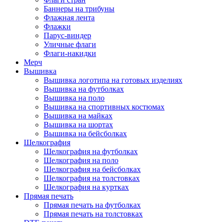
Баннеры на трибуны
Флажная лента
Флажки
Парус-виндер
Уличные флаги
Флаги-накидки
Мерч
Вышивка
Вышивка логотипа на готовых изделиях
Вышивка на футболках
Вышивка на поло
Вышивка на спортивных костюмах
Вышивка на майках
Вышивка на шортах
Вышивка на бейсболках
Шелкография
Шелкография на футболках
Шелкография на поло
Шелкография на бейсболках
Шелкография на толстовках
Шелкография на куртках
Прямая печать
Прямая печать на футболках
Прямая печать на толстовках