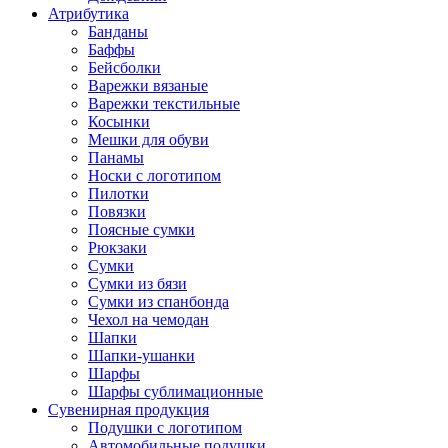
Атрибутика
Банданы
Баффы
Бейсболки
Варежки вязаные
Варежки текстильные
Косынки
Мешки для обуви
Панамы
Носки с логотипом
Пилотки
Повязки
Поясные сумки
Рюкзаки
Сумки
Сумки из бязи
Сумки из спанбонда
Чехол на чемодан
Шапки
Шапки-ушанки
Шарфы
Шарфы сублимационные
Сувенирная продукция
Подушки с логотипом
Автомобильные подушки