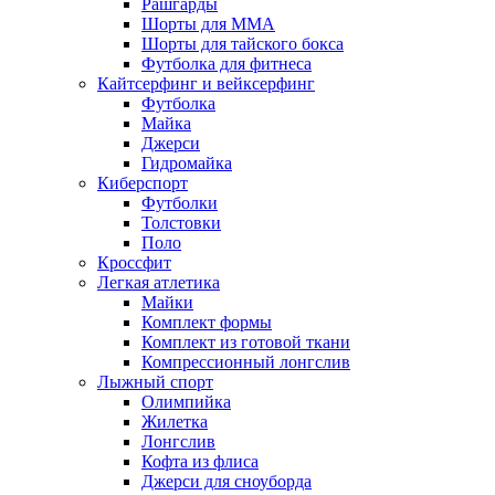
Рашгарды
Шорты для MMA
Шорты для тайского бокса
Футболка для фитнеса
Кайтсерфинг и вейксерфинг
Футболка
Майка
Джерси
Гидромайка
Киберспорт
Футболки
Толстовки
Поло
Кроссфит
Легкая атлетика
Майки
Комплект формы
Комплект из готовой ткани
Компрессионный лонгслив
Лыжный спорт
Олимпийка
Жилетка
Лонгслив
Кофта из флиса
Джерси для сноуборда