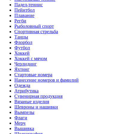
Падел-теннис
Пейнтбол
Плавание
Регби
Рыболовный спорт
Спортивная стрельба
Танцы
Флорбол
Футбол
Хоккей
Хоккей с мячом
Черлидинг
Яхтинг
Стартовые номера
Нанесение номеров и фамилий
Одежда
Атрибутика
Сувенирная продукция
Вязаные изделия
Шевроны и нашивки
Вымпелы
Флаги
Мерч
Вышивка
Шелкография