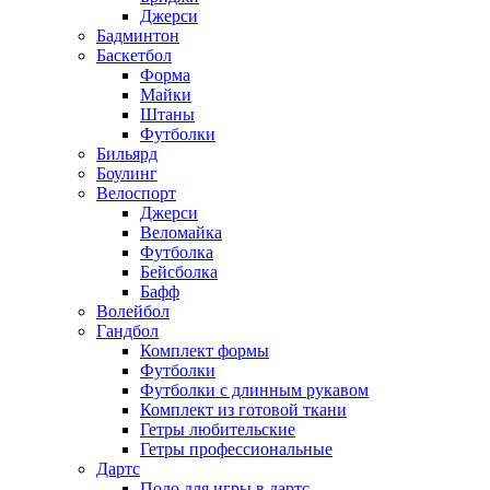
Джерси
Бадминтон
Баскетбол
Форма
Майки
Штаны
Футболки
Бильярд
Боулинг
Велоспорт
Джерси
Веломайка
Футболка
Бейсболка
Бафф
Волейбол
Гандбол
Комплект формы
Футболки
Футболки с длинным рукавом
Комплект из готовой ткани
Гетры любительские
Гетры профессиональные
Дартс
Поло для игры в дартс