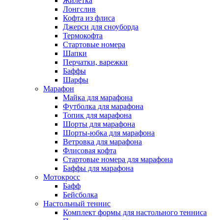
Жилетка
Лонгслив
Кофта из флиса
Джерси для сноуборда
Термокофта
Стартовые номера
Шапки
Перчатки, варежки
Баффы
Шарфы
Марафон
Майка для марафона
Футболка для марафона
Топик для марафона
Шорты для марафона
Шорты-юбка для марафона
Ветровка для марафона
Флисовая кофта
Стартовые номера для марафона
Баффы для марафона
Мотокросс
Бафф
Бейсболка
Настольный теннис
Комплект формы для настольного тенниса