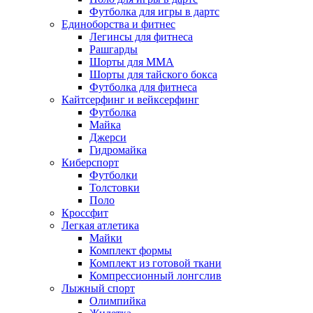
Футболка для игры в дартс
Единоборства и фитнес
Легинсы для фитнеса
Рашгарды
Шорты для MMA
Шорты для тайского бокса
Футболка для фитнеса
Кайтсерфинг и вейксерфинг
Футболка
Майка
Джерси
Гидромайка
Киберспорт
Футболки
Толстовки
Поло
Кроссфит
Легкая атлетика
Майки
Комплект формы
Комплект из готовой ткани
Компрессионный лонгслив
Лыжный спорт
Олимпийка